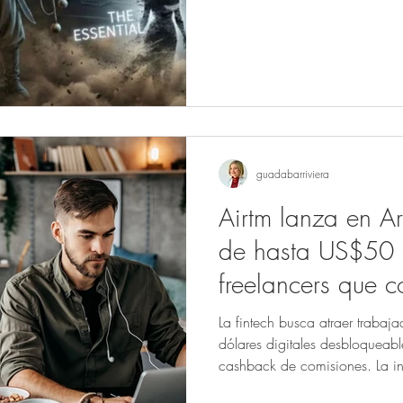
Martín Fierro de José Hernánd
guadabarriviera
Airtm lanza en A
de hasta US$50
freelancers que 
exterior
La fintech busca atraer traba
dólares digitales desbloqueabl
cashback de comisiones. La in
cobran desde el exterior y bus