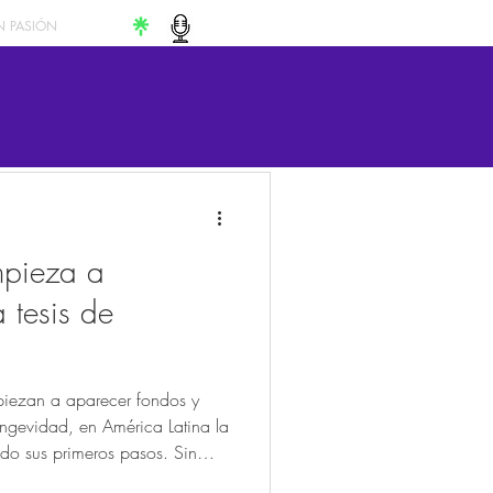
 PASIÓN
mpieza a
a tesis de
piezan a aparecer fondos y
ongevidad, en América Latina la
do sus primeros pasos. Sin
a megatendencia, al nivel de