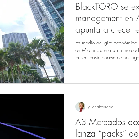
BlackTORO se ex
management en A
apunta a crecer e
En medio del giro económico 
en Miami apunta a un mercad
busca posicionarse como jugad
management regional.
guadabarriviera
A3 Mercados ace
lanza “packs” de 