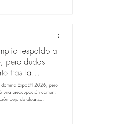
ransición energética.
plio respaldo al
, pero dudas
to tras la
cro
o dominó ExpoEFI 2026, pero
gió una preocupación común:
ción deja de alcanzar.