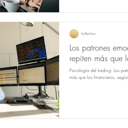
invertir capital propio.
brillantina
Los patrones emo
repiten más que l
Psicología del trading: Los pa
más que los financieros, segú