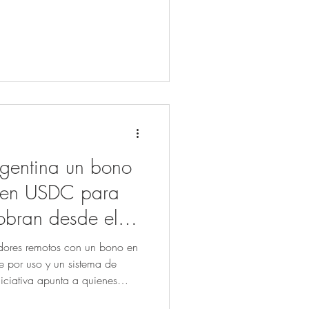
ez.
rgentina un bono
 en USDC para
cobran desde el
jadores remotos con un bono en
e por uso y un sistema de
iciativa apunta a quienes
can generar rendimientos sin