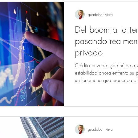
guadabarriviera
Del boom a la te
pasando realment
privado
Crédito privado: ¿de héroe a 
estabilidad ahora enfrenta su 
un fenómeno que preocupa al s
guadabarriviera