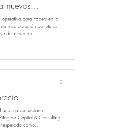
pa nuevos
 TAMAR
operativa para traders en la
ima incorporación de futuros
ave del mercado.
precio
l analista venezolano
tagora Capital & Consulting
 inesperada como
 del siglo XXI a través del