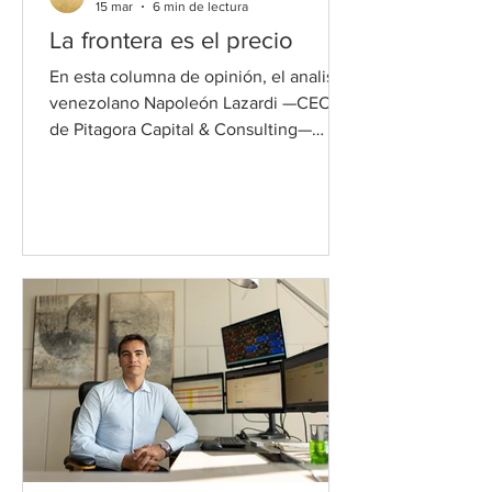
15 mar
6 min de lectura
La frontera es el precio
En esta columna de opinión, el analista
venezolano Napoleón Lazardi —CEO
de Pitagora Capital & Consulting—
propone una analogía tan inesperada
como provocadora: leer los mercados
del siglo XXI a través del Martín Fierro
de José Hernández.