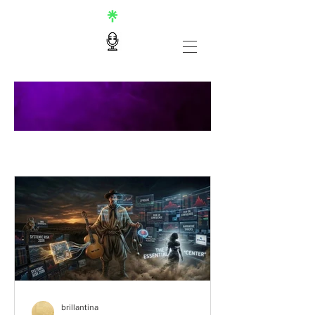
Un espacio donde mis invitados
brillan con sus columnas
brillantina