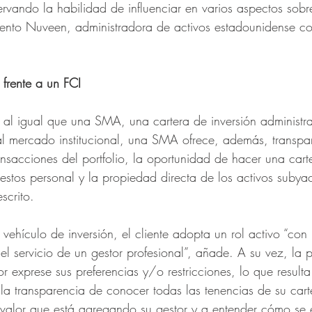
rvando la habilidad de influenciar en varios aspectos sobre
mento Nuveen, administradora de activos estadounidense c
frente a un FCI
, al igual que una SMA, una cartera de inversión administr
al mercado institucional, una SMA ofrece, además, transpa
ansacciones del portfolio, la oportunidad de hacer una car
estos personal y la propiedad directa de los activos subya
crito. 
de vehículo de inversión, el cliente adopta un rol activo “con
el servicio de un gestor profesional”, añade. A su vez, la 
or exprese sus preferencias y/o restricciones, lo que result
y la transparencia de conocer todas las tenencias de su cart
 valor que está agregando su gestor y a entender cómo se 