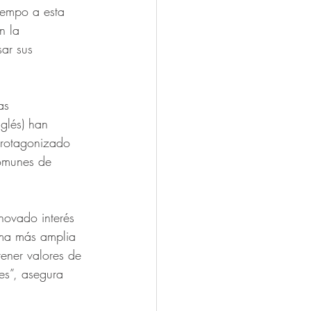
tiempo a esta 
n la 
ar sus 
as 
glés) han 
protagonizado 
comunes de 
novado interés 
ama más amplia 
ener valores de 
es”, asegura 