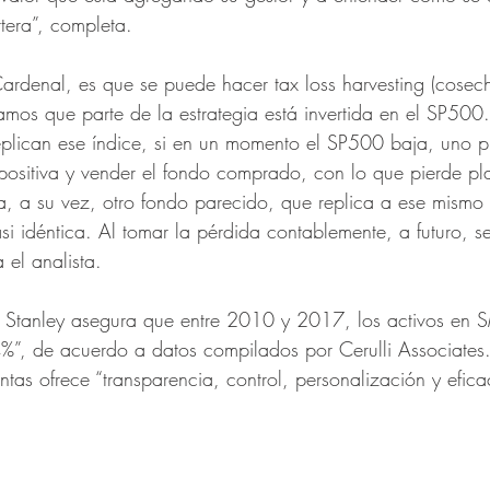
era”, completa.  
ardenal, es que se puede hacer tax loss harvesting (cosec
amos que parte de la estrategia está invertida en el SP50
plican ese índice, si en un momento el SP500 baja, uno p
ositiva y vender el fondo comprado, con lo que pierde pla
, a su vez, otro fondo parecido, que replica a ese mismo 
i idéntica. Al tomar la pérdida contablemente, a futuro, s
 el analista. 
n Stanley asegura que entre 2010 y 2017, los activos en S
%”, de acuerdo a datos compilados por Cerulli Associates. 
tas ofrece “transparencia, control, personalización y eficac
 