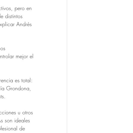
tivos, pero en 
 distintos 
xplicar Andrés 
los 
trolar mejor el 
encia es total: 
rcía Grondona, 
ts. 
ciones u otros 
As son ideales 
fesional de 