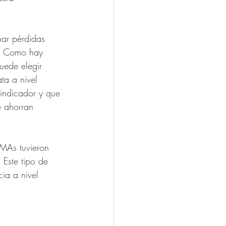
har pérdidas 
0. Como hay 
uede elegir 
ta a nivel 
indicador y que 
e ahorran 
MAs tuvieron 
Este tipo de 
ia a nivel 