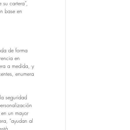
 su cartera”, 
on base en 
ada de forma 
rencia en 
tera a medida, y 
centes, enumera 
 la seguridad 
personalización 
a en un mayor 
era, “ayudan al 
está 