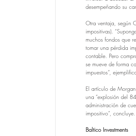
desempeñando su cart
Otra ventaja, según C
impositivas). “Supong
muchos fondos que re
tomar una pérdida imp
contable. Pero compra
se mueve de forma cas
impuestos”, ejemplifica
El artículo de Morga
una “explosión del 84
administración de cuen
impositivo”, concluye.
Baltico Investments