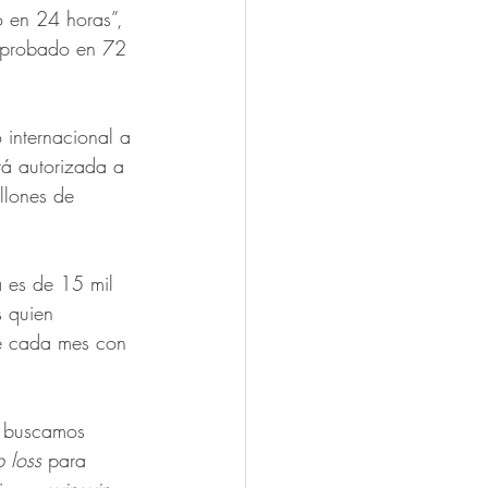
vo en 24 horas”, 
 aprobado en 72 
 internacional a 
tá autorizada a 
llones de 
a es de 15 mil 
s quien 
de cada mes con 
: buscamos 
p loss
 para 