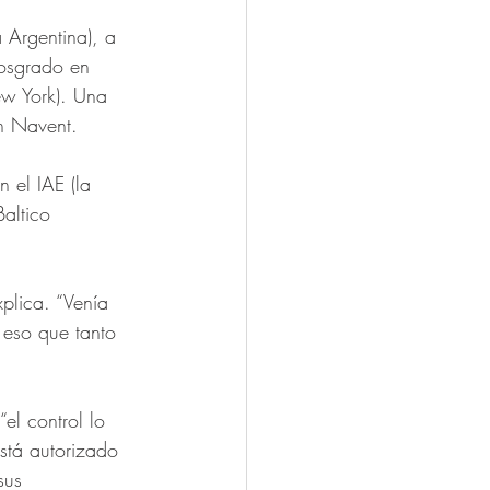
 Argentina), a 
osgrado en 
ew York). Una 
n Navent. 
 el IAE (la 
altico 
plica. “Venía 
eso que tanto 
el control lo 
está autorizado 
sus 