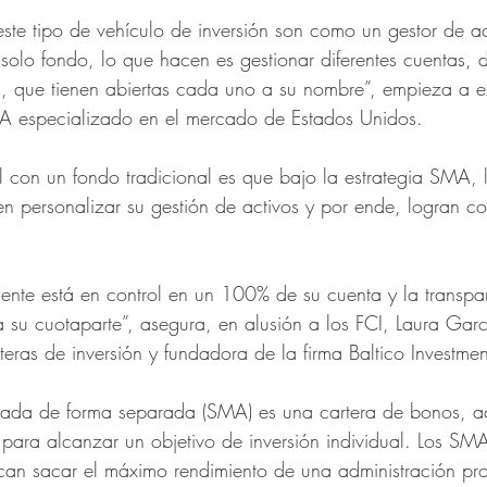
este tipo de vehículo de inversión son como un gestor de ac
solo fondo, lo que hacen es gestionar diferentes cuentas, de
, que tienen abiertas cada uno a su nombre”, empieza a e
FA especializado en el mercado de Estados Unidos. 
al con un fondo tradicional es que bajo la estrategia SMA, 
n personalizar su gestión de activos y por ende, logran con
iente está en control en un 100% de su cuenta y la transpar
 su cuotaparte”, asegura, en alusión a los FCI, Laura Ga
eras de inversión y fundadora de la firma Baltico Investmen
rada de forma separada (SMA) es una cartera de bonos, ac
s para alcanzar un objetivo de inversión individual. Los SM
can sacar el máximo rendimiento de una administración pro