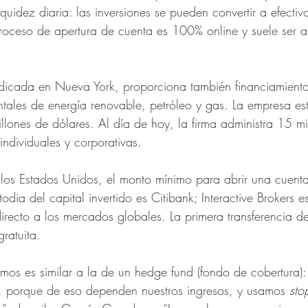
iquidez diaria: las inversiones se pueden convertir a efecti
roceso de apertura de cuenta es 100% online y suele ser
adicada en Nueva York, proporciona también financiamiento
ales de energía renovable, petróleo y gas. La empresa es
lones de dólares. Al día de hoy, la firma administra 15 mi
individuales y corporativas.
 los Estados Unidos, el monto mínimo para abrir una cuent
odia del capital invertido es Citibank; Interactive Brokers e
irecto a los mercados globales. La primera transferencia 
gratuita.
amos es similar a la de un hedge fund (fondo de cobertura)
s, porque de eso dependen nuestros ingresos, y usamos 
sto