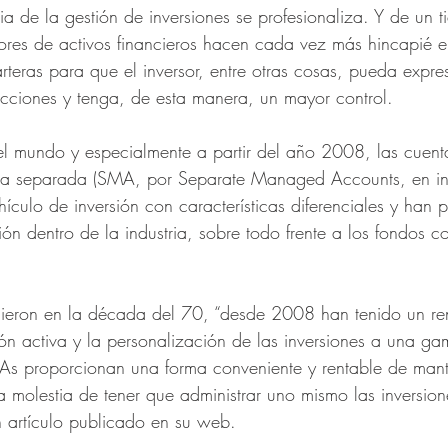
ia de la gestión de inversiones se profesionaliza. Y de un 
dores de activos financieros hacen cada vez más hincapié e
rteras para que el inversor, entre otras cosas, pueda expres
ricciones y tenga, de esta manera, un mayor control. 
del mundo y especialmente a partir del año 2008, las cuent
ma separada (SMA, por Separate Managed Accounts, en in
ículo de inversión con características diferenciales y han 
ón dentro de la industria, sobre todo frente a los fondos 
gieron en la década del 70, “desde 2008 han tenido un re
ión activa y la personalización de las inversiones a una g
MAs proporcionan una forma conveniente y rentable de mant
la molestia de tener que administrar uno mismo las inversion
 artículo publicado en su web.