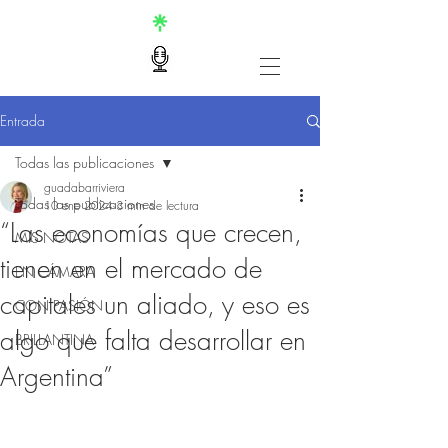
Entrada
Todas las publicaciones
guadabarriviera
Todas las publicaciones
10 ene 2024
3 min de lectura
“Las economías que crecen,
MIS NOTAS
tienen en el mercado de
EN CÁMARA
capitales un aliado, y eso es
CON PASIÓN
algo que falta desarrollar en
BRILLANTINA
Argentina”