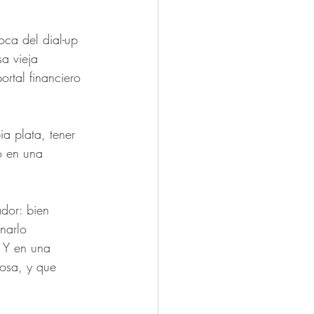
oca del dial-up 
a vieja 
rtal financiero 
a plata, tener 
o en una 
dor: bien 
narlo 
 Y en una 
iosa, y que 