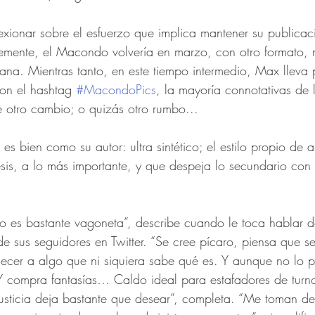
lexionar sobre el esfuerzo que implica mantener su publicac
ntemente, el Macondo volvería en marzo, con otro formato, 
na. Mientras tanto, en este tiempo intermedio, Max lleva
con el hashtag 
#MacondoPics
, la mayoría connotativas de 
e otro cambio; o quizás otro rumbo...
es bien como su autor: ultra sintético; el estilo propio de 
tesis, a lo más importante, y que despeja lo secundario con
 es bastante vagoneta”, describe cuando le toca hablar de
sus seguidores en Twitter. “Se cree pícaro, piensa que se
necer a algo que ni siquiera sabe qué es. Y aunque no lo p
 compra fantasías… Caldo ideal para estafadores de turno
usticia deja bastante que desear”, completa. “Me toman de 