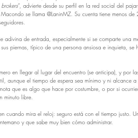
 
brokers
”, advierte desde su perfil en la red social del pajari
del Macondo se llama @LaninMZ. Su cuenta tiene menos de 
eguidores. 
e adivina de entrada, especialmente si se comparte una me
sus piernas, típico de una persona ansiosa e inquieta, se h
ero en llegar al lugar del encuentro (se anticipa), y por l
il, aunque el tiempo de espera sea mínimo y ni alcance a 
e nota que es algo que hace por costumbre, o por si ocurrie
n minuto libre.
en cuando mira el reloj: seguro está con el tiempo justo. 
 antemano y que sabe muy bien cómo administrar. 