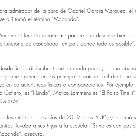
lara admirador de la obra de Gabriel García Márquez, el 
De allí tomó el término “Macondo”.
acondo Heraldo porque me parece que describe bien la ri
ue funciona de casualidad, un país donde todo es posible”,
 desde fin de diciembre tiene en modo pausa, lo que abund
naje que aparece en las principales noticias del día tiene 
 en características físicas o comparaciones. Por ejemplo, e
 Cafiero, es “KLindo”; Matías Lammens es “El Falso Tinelli”
l Guasón”. 
 se levantó todos los días de 2019 a las 5:30, y lo armó 
ientras llevaba a sus hijos a la escuela. “Si no es con pasi
Macondo”, asegura. 