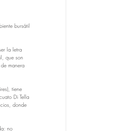
ente bursátil 
r la letra 
il, que son 
s de manera 
es), tiene 
uato Di Tella 
icios, donde 
da: no 