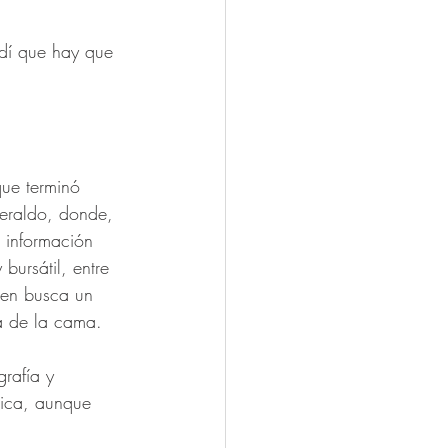
dí que hay que 
que terminó 
Heraldo, donde, 
 información 
bursátil, entre 
ien busca un 
a de la cama.
rafía y 
tica, aunque 