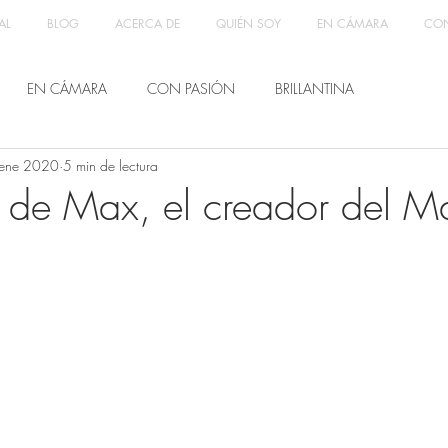
AL
BLOG
ACERCA DE
QUIÉN SOY
EN CÁMARA
CON
EN CÁMARA
CON PASIÓN
BRILLANTINA
ene 2020
5 min de lectura
ia de Max, el creador del 