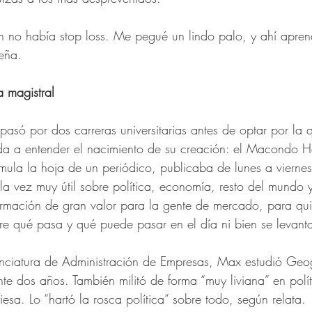
n no había stop loss. Me pegué un lindo palo, y ahí apren
eña.   
 magistral
pasó por dos carreras universitarias antes de optar por la 
uda a entender el nacimiento de su creación: el Macondo 
ula la hoja de un periódico, publicaba de lunes a viernes
a vez muy útil sobre política, economía, resto del mundo y 
formación de gran valor para la gente de mercado, para qu
re qué pasa y qué puede pasar en el día ni bien se levant
enciatura de Administración de Empresas, Max estudió Geog
ante dos años. También militó de forma “muy liviana” en polí
iesa. Lo “hartó la rosca política” sobre todo, según relata. 