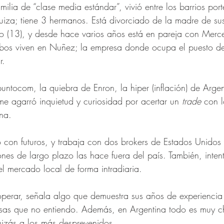
milia de “clase media estándar”, vivió entre los barrios por
quiza; tiene 3 hermanos. Está divorciado de la madre de sus
co (13), y desde hace varios años está en pareja con Mer
bos viven en Nuñez; la empresa donde ocupa el puesto de
r.
puntocom, la quiebra de Enron, la hiper (inflación) de Argent
 me agarró inquietud y curiosidad por acertar un 
trade 
con l
ona.
con futuros, y trabaja con dos brokers de Estados Unidos 
ones de largo plazo las hace fuera del país. También, inten
el mercado local de forma intradiaria.
perar, señala algo que demuestra sus años de experiencia 
cosas que no entiendo. Además, en Argentina todo es muy c
uizás a los más desprevenidos.