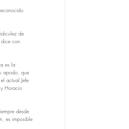
reconocido 
diculez de 
 dice con 
a es la 
su apodo, que 
l actual Jefe 
 y Horacio 
siempre desde 
ón, es imposible 