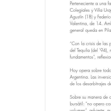
Perteneciente a una fa
Colegiales y Villa Ur
Agustín (18) y Federi
Valentina, de 14. Am
general queda en Pila
“Con la crisis de las 
del Tequila (del ’94),
fundamentos”, reflexi
Hoy opera sobre todo 
Argentina. Las inversi
de los desarbitrajes d
Sobre su manera de o
bursátil: “no opero 
volumen”, advierte, q