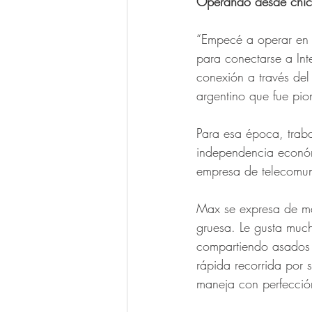
Operando desde chi
“Empecé a operar en e
para conectarse a Int
conexión a través del
argentino que fue pio
Para esa época, traba
independencia económ
empresa de telecomuni
Max se expresa de ma
gruesa. Le gusta mucho
compartiendo asados 
rápida recorrida por s
maneja con perfección