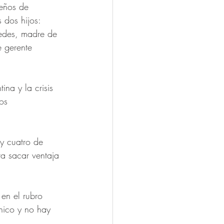
teños de 
 dos hijos: 
cedes, madre de 
 gerente 
ina y la crisis 
os 
y cuatro de 
ta sacar ventaja 
en el rubro 
hico y no hay 