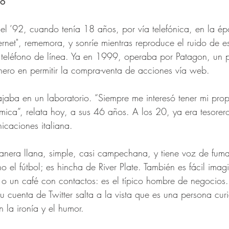
co
l ’92, cuando tenía 18 años, por vía telefónica, en la ép
ernet", rememora, y sonríe mientras reproduce el ruido de es
 teléfono de línea. Ya en 1999, operaba por Patagon, un po
nero en permitir la compra-venta de acciones vía web.
jaba en un laboratorio. “Siempre me interesó tener mi propi
ica”, relata hoy, a sus 46 años. A los 20, ya era tesorer
caciones italiana. 
nera llana, simple, casi campechana, y tiene voz de fuma
 el fútbol; es hincha de River Plate. También es fácil imagi
o un café con contactos: es el típico hombre de negocios.
u cuenta de Twitter salta a la vista que es una persona cur
 la ironía y el humor.