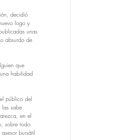
ión, decidió 
nuevo logo y 
 publicadas unas 
lo absurdo de 
alguien que 
 una habilidad 
l público del 
 las sabe 
arezca, en el 
, sobre todo 
asesor bursátil 