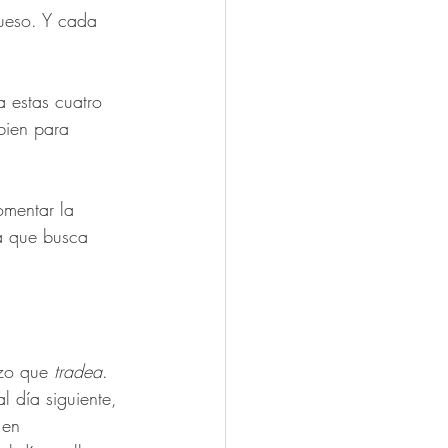
hueso. Y cada 
 estas cuatro 
bien para 
omentar la 
da que busca 
azo que 
tradea
. 
l día siguiente, 
 en 