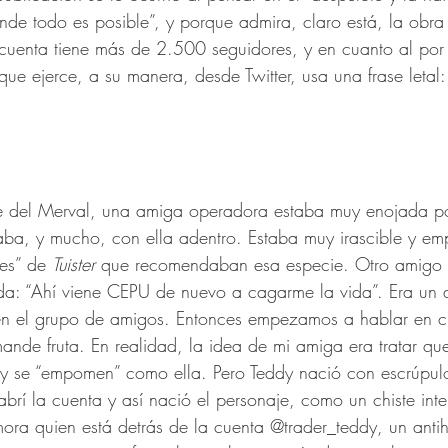
nde todo es posible”, y porque admira, claro está, la obra
uenta tiene más de 2.500 seguidores, y en cuanto al por
ue ejerce, a su manera, desde Twitter, usa una frase letal:
te del Merval, una amiga operadora estaba muy enojada p
aba, y mucho, con ella adentro. Estaba muy irascible y em
es” de 
Tuister
 que recomendaban esa especie. Otro amigo d
: “Ahí viene CEPU de nuevo a cagarme la vida”. Era un d
 en el grupo de amigos. Entonces empezamos a hablar en ch
ande fruta. En realidad, la idea de mi amiga era tratar qu
y se “empomen” como ella. Pero Teddy nació con escrúpulo
brí la cuenta y así nació el personaje, como un chiste inte
mora quien está detrás de la cuenta @trader_teddy, un anti