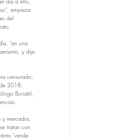
l día a ello, 
aso”, empieza 
es del 
mato.
día, “en una 
miento, y dije: 
ora censurado, 
 de 2018, 
ólogo Bursátil, 
encias. 
a y mercados, 
se tratan con 
uánto "vende 