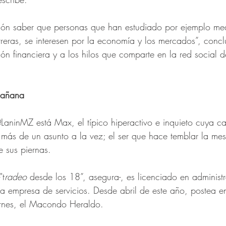
ción saber que personas que han estudiado por ejemplo med
rreras, se interesen por la economía y los mercados”, concl
ión financiera y a los hilos que comparte en la red social 
mañana
LaninMZ está Max, el típico hiperactivo e inquieto cuya 
 más de un asunto a la vez; el ser que hace temblar la mes
 sus piernas. 
"t
radeo
 desde los 18”, asegura-, es licenciado en adminis
a empresa de servicios. Desde abril de este año, postea e
iernes, el Macondo Heraldo. 