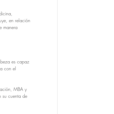
icina, 
uye, en relación 
de manera 
cabeza es capaz 
a con el 
tración, MBA y 
n su cuenta de 