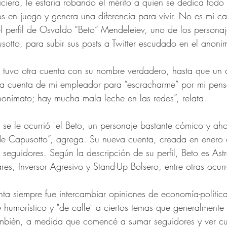
ciera, le estaría robando el mérito a quien se dedica todo e
s en juego y genera una diferencia para vivir. No es mi c
el perfil de Osvaldo “Beto” Mendeleiev, uno de los personaj
otto, para subir sus posts a Twitter escudado en el anoni
to tuvo otra cuenta con su nombre verdadero, hasta que un 
la cuenta de mi empleador para “escracharme” por mi pensa
onimato; hay mucha mala leche en las redes”, relata. 
e le ocurrió "el Beto, un personaje bastante cómico y ah
de Capusotto”, agrega. Su nueva cuenta, creada en enero
seguidores. Según la descripción de su perfil, Beto es Astr
res, Inversor Agresivo y Stand-Up Bolsero, entre otras ocurr
enta siempre fue intercambiar opiniones de economía-polític
humorístico y "de calle" a ciertos temas que generalmente 
También, a medida que comencé a sumar seguidores y ver c