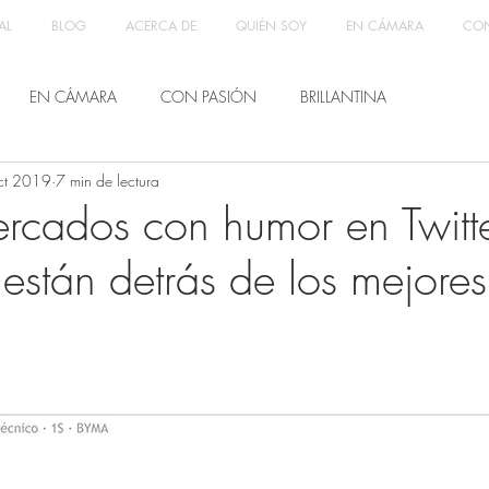
AL
BLOG
ACERCA DE
QUIÉN SOY
EN CÁMARA
CON
EN CÁMARA
CON PASIÓN
BRILLANTINA
ct 2019
7 min de lectura
ercados con humor en Twitte
están detrás de los mejores