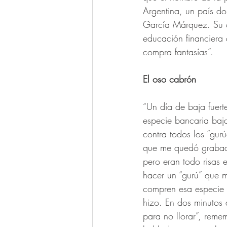
Argentina, un país do
García Márquez. Su c
educación financiera q
compra fantasías”.  
El oso cabrón
“Un día de baja fuer
especie bancaria baj
contra todos los “gurú
que me quedó grabada
pero eran todo risas
hacer un “gurú” que m
compren esa especie 
hizo. En dos minutos a
para no llorar”, reme