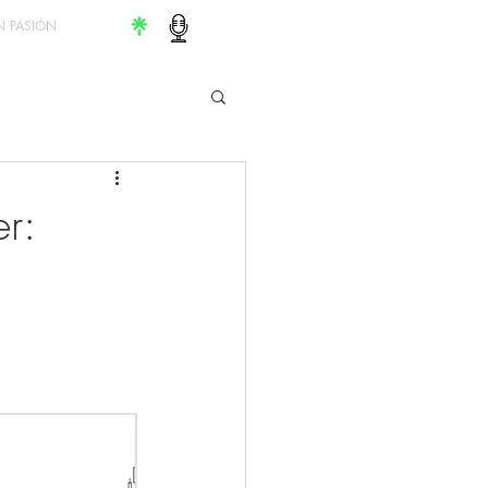
 PASIÓN
r: