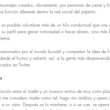
 personajes creados, obviamente, por personas de carne y 
 función diferente dentro la red social del pajarito. 
es posible vislumbrar más de un hilo conductual que une a
 su perfil para ganar notoriedad o hacer dinero, sino más 
stema. 
asionados por el mundo bursátil y comparten la idea de f
desde el humor y advertir, así, a la gente más despreveni
cados en Twitter.  
os
inción entre el 
trader
 y un inversor activo de muy corto pl
o me considero 
trader
 como tal: hago mis análisis y opero a
 a un 
view
. Después se lo mantiene, o si se cae, se opera