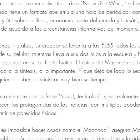
resenta de manera divertida: dice “No vi Star Wars, Esclavo
ndo tiene un formato que emula una hoja de periódico, con
 útil sobre política, economía, resto del mundo y bursátil, 
de acuerdo a las circunstancias informativas del momento.
ndo Heraldo, su creador se levanta a las 5:55 todos los d
 su celular, mientras lleva a sus dos hijos a la escuela y h
describe en su perfil de Twitter. El estilo del Macondo es 
do a la síntesis, a lo importante. Y que deja de lado lo se
quienes saben administrar muy bien su tiempo.
za siempre con la frase “Salud, Terrícolas”, y es realmente 
cen los protagonistas de las noticias, con múltiples apod
rtir de parecidos físicos.
, es imposible hacer cosas como el Macondo”, asegura Max
blicación se le ocurrió al pensar en el “despelote y la rid