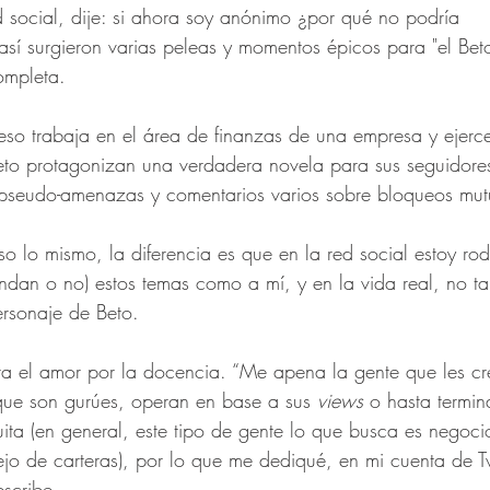
 social, dije: si ahora soy anónimo ¿por qué no podría 
sí surgieron varias peleas y momentos épicos para "el Bet
ompleta. 
ueso trabaja en el área de finanzas de una empresa y ejer
eto protagonizan una verdadera novela para sus seguidores 
 pseudo-amenazas y comentarios varios sobre bloqueos mut
eso lo mismo, la diferencia es que en la red social estoy r
endan o no) estos temas como a mí, y en la vida real, no tan
ersonaje de Beto. 
ta el amor por la docencia. “Me apena la gente que les cr
que son gurúes, operan en base a sus 
views
 o hasta termin
ita (en general, este tipo de gente lo que busca es negoci
o de carteras), por lo que me dediqué, en mi cuenta de Twi
escribe. 