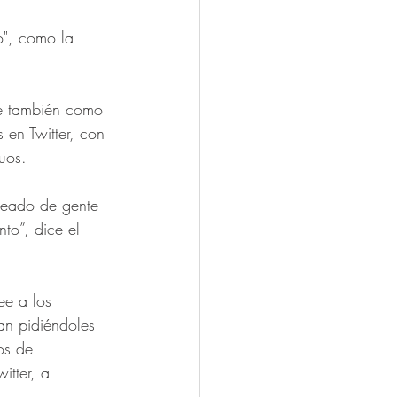
o", como la 
ce también como 
en Twitter, con 
uos.
odeado de gente 
to”, dice el 
ee a los 
an pidiéndoles 
os de 
tter, a 