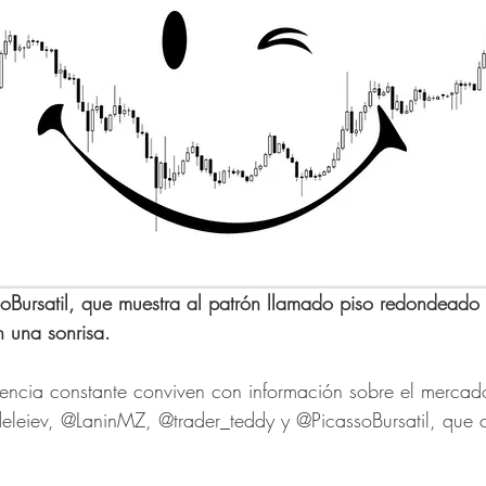
soBursatil, que muestra al patrón llamado piso redondeado
n una sonrisa.
rrencia constante conviven con información sobre el mercad
eleiev, @LaninMZ, @trader_teddy y @PicassoBursatil, que
.