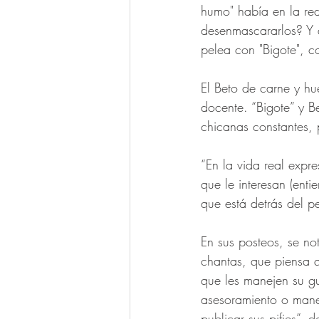
humo" había en la red
desenmascararlos? Y a
pelea con "Bigote", c
El Beto de carne y h
docente. “Bigote” y B
chicanas constantes,
“En la vida real expr
que le interesan (enti
que está detrás del p
En sus posteos, se no
chantas, que piensa 
que les manejen su gu
asesoramiento o manej
publicar sus pifies”, d