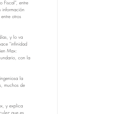
 Fiscal”, entre 
 información 
entre otros 
 
ías, y lo va 
ace “infinidad 
bien Max: 
cundario, con la 
ingeniosa la 
os, muchos de 
, y explica 
iculez que es 