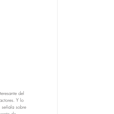
eresante del 
ctores. Y lo 
 señala sobre 
rente de 