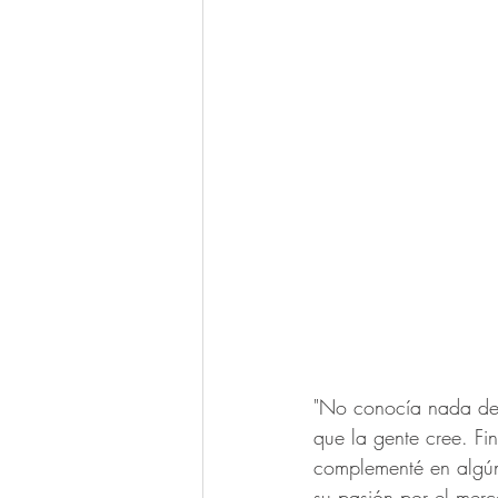
"No conocía nada del
que la gente cree. Fi
complementé en algún
su pasión por el merc