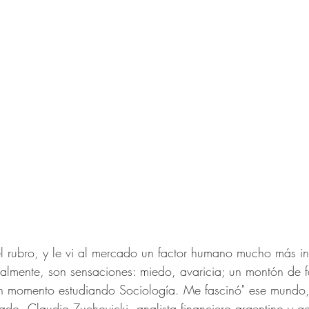
 rubro, y le vi al mercado un factor humano mucho más int
nalmente, son sensaciones: miedo, avaricia; un montón de fa
 momento estudiando Sociología. Me fascinó" ese mundo,
ado, Claudio Zuchovicki, analista financiero argentino y ge