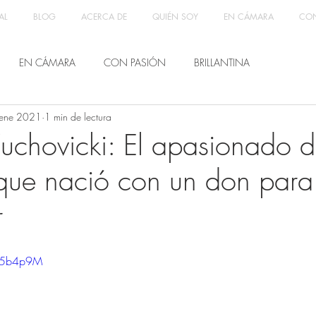
AL
BLOG
ACERCA DE
QUIÉN SOY
EN CÁMARA
CON
EN CÁMARA
CON PASIÓN
BRILLANTINA
ene 2021
1 min de lectura
uchovicki: El apasionado d
que nació con un don para
r
O05b4p9M