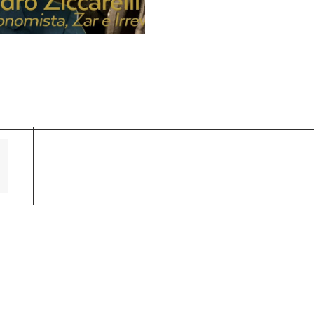
 FINANZAS Y LA MÚSIC
Producido por Guadalupe Barriviera
guadabarriviera.com