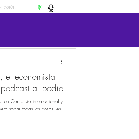
 PASIÓN
i, el economista
Ipodcast al podio
do en Comercio internacional y
ero sobre todas las cosas, es