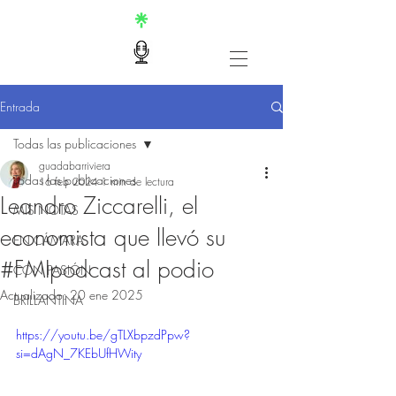
Entrada
Todas las publicaciones
guadabarriviera
Todas las publicaciones
16 feb 2024
1 min de lectura
Leandro Ziccarelli, el
MIS NOTAS
economista que llevó su
EN CÁMARA
#FMIpodcast al podio
CON PASIÓN
Actualizado:
20 ene 2025
BRILLANTINA
https://youtu.be/gTLXbpzdPpw?
si=dAgN_7KEbUfHWity