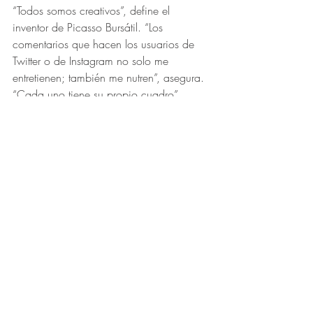
“Todos somos creativos”, define el 
inventor de Picasso Bursátil. “Los 
comentarios que hacen los usuarios de 
Twitter o de Instagram no solo me 
entretienen; también me nutren”, asegura. 
“Cada uno tiene su propio cuadro”, 
remata. 
Bajo el lema "El análisis técnico es un 
arte", el diseñador se presenta en ambos 
perfiles de sus cuentas en estas dos redes 
sociales. “Mi idea es dar una calidad 
gráfica mejor”, describe. Su idea es 
“utilizar el humor como herramienta en un 
mercado áspero, competitivo y muy 
individualista”, detalla. En su perfil, lo 
aclara también: “La idea es realizar 
humor gráfico en el ambiente bursátil y 
descontracturar la tensión del mercado”. 