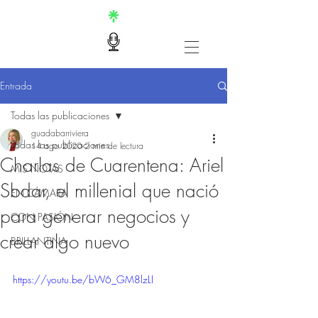
Entrada
Todas las publicaciones
guadabarriviera
Todas las publicaciones
14 ago 2020
2 min de lectura
Charlas de Cuarentena: Ariel
MIS NOTAS
Sbdar, el millenial que nació
EN CÁMARA
para generar negocios y
CON PASIÓN
crear algo nuevo
BRILLANTINA
https://youtu.be/bW6_GM8lzLI