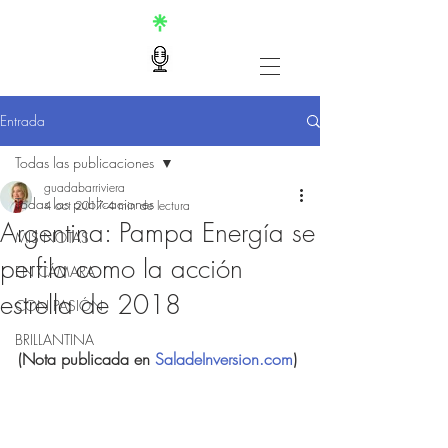
Entrada
Todas las publicaciones
guadabarriviera
Todas las publicaciones
4 oct 2017
4 min de lectura
Argentina: Pampa Energía se
MIS NOTAS
perfila como la acción
EN CÁMARA
estrella de 2018
CON PASIÓN
BRILLANTINA
(Nota publicada en 
SaladeInversion.com
)