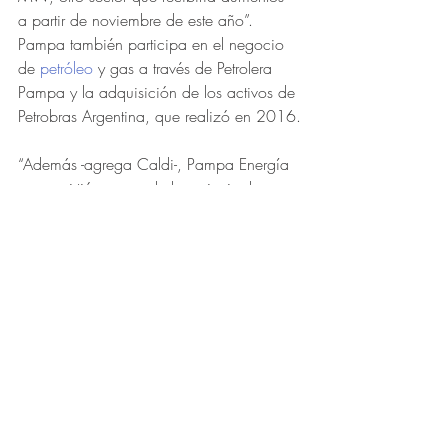
a partir de noviembre de este año”. 
Pampa también participa en el negocio 
de 
petróleo
 y gas a través de Petrolera 
Pampa y la adquisición de los activos de 
Petrobras Argentina, que realizó en 2016.
“Además -agrega Caldi-, Pampa Energía 
se convirtió en una de las principales 
empresas argentinas, cuenta con una 
gran liquidez y consideramos que se 
volvería de las principales elecciones de 
los inversores internacionales, que están 
viendo con gran interés al 
equity 
argentino para 2018”. A partir de este 
trimestre, Pampa es la compañía con 
mayor ponderación dentro del índice 
argentino 
Merval
, con un 9,82%.