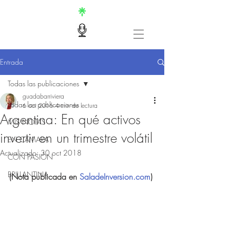
Entrada
Todas las publicaciones
guadabarriviera
Todas las publicaciones
6 oct 2016
4 min de lectura
Argentina: En qué activos
MIS NOTAS
invertir en un trimestre volátil
EN CÁMARA
Actualizado:
30 oct 2018
CON PASIÓN
BRILLANTINA
(Nota publicada en 
SaladeInversion.com
)