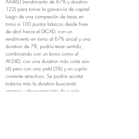
AA46D (rendimiento de 67% y duration 
122) para tomar la ganancia de capital 
luego de una compresión de tasas en 
torno a 100 puntos básicos desde fines 
de abril hacia el DICAD, con un 
rendimiento en torno al 67% anual y una 
duration de 78, podría tener sentido; 
combinando con un bono como el 
AY24D, con una duration más corta aún 
(4) pero con una yield (5%) y un cupón 
corriente atractivos. Se podría acortar 
todavía más la duration buscando 
retornos y devengamiento de cupón 
atractivos en la curva provincial, sin 
perder de vista la liquidez (BP21EXT 
rinde en torno a 54% con 28 de 
duration)”.
Furiase señala, además, que una 