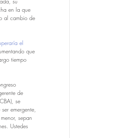
bada, su 
cha en la que 
to al cambio de 
peraría el 
gumentando que 
argo tiempo 
ongreso 
gerente de 
BCBA), se 
e ser emergente, 
y menor, sepan 
nes. Ustedes 