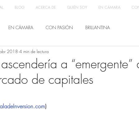
AL
BLOG
ACERCA DE
QUIÉN SOY
EN CÁMARA
CON
EN CÁMARA
CON PASIÓN
BRILLANTINA
abr 2018
4 min de lectura
 ascendería a “emergente” 
rcado de capitales
aladeInversion.com
)