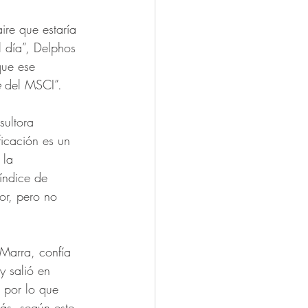
re que estaría 
l día”, Delphos 
que ese 
 
del MSCI”.
sultora 
ficación es un 
 la 
índice de 
or, pero no 
 Marra, confía 
y salió en 
 por lo que 
ás, según este 