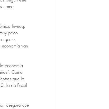
aís como 
ómica Invecq: 
s muy poco 
ergente, 
a economía van 
 la economía 
 años”. Como 
entras que la 
, la de Brasil 
cia, asegura que 