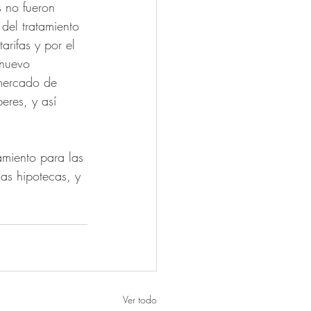
s no fueron 
del tratamiento 
arifas y por el 
 nuevo 
mercado de 
eres, y así 
amiento para las 
las hipotecas, y 
Ver todo