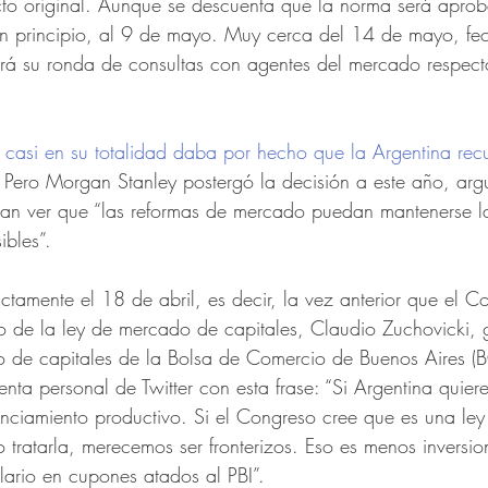
cto original. Aunque se descuenta que la norma será apro
en principio, al 9 de mayo. Muy cerca del 14 de mayo, fe
ará su ronda de consultas con agentes del mercado respec
casi en su totalidad daba por hecho que la Argentina recu
 Pero Morgan Stanley postergó la decisión a este año, ar
aban ver que “las reformas de mercado puedan mantenerse l
ibles”.
amente el 18 de abril, es decir, la vez anterior que el C
to de la ley de mercado de capitales, Claudio Zuchovicki, 
o de capitales de la Bolsa de Comercio de Buenos Aires (
ta personal de Twitter con esta frase: “Si Argentina quier
nanciamiento productivo. Si el Congreso cree que es una le
o tratarla, merecemos ser fronterizos. Eso es menos inversio
lario en cupones atados al PBI”.