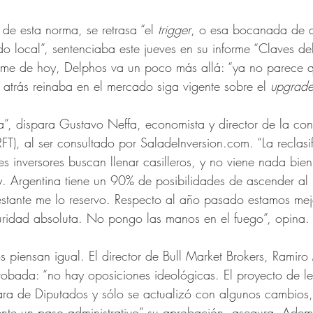
de esta norma, se retrasa “el 
trigger
, o esa bocanada de ai
o local”, sentenciaba este jueves en su informe “Claves de
orme de hoy, Delphos va un poco más allá: “ya no parece 
atrás reinaba en el mercado siga vigente sobre el 
upgrade
a”, dispara Gustavo Neffa, economista y director de la con
RFT), al ser consultado por SaladeInversion.com. “La reclasi
s inversores buscan llenar casilleros, y no viene nada bien
y. Argentina tiene un 90% de posibilidades de ascender al 
stante me lo reservo. Respecto al año pasado estamos mej
ridad absoluta. No pongo las manos en el fuego”, opina.
 piensan igual. El director de Bull Market Brokers, Ramiro
robada: “no hay oposiciones ideológicas. El proyecto de le
ra de Diputados y sólo se actualizó con algunos cambios,
ente un paso administrativo” su aprobación, asegura. Adem