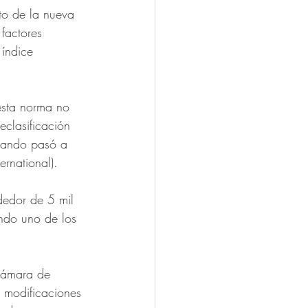
to de la nueva 
factores 
 índice 
esta norma no 
clasificación 
uando pasó a 
ernational).
dedor de 5 mil 
endo uno de los 
Cámara de 
 modificaciones 