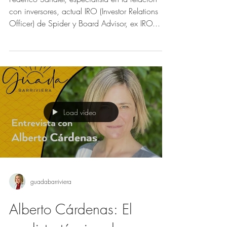
propósito
Federico Sandler, especialista en la relación
con inversores, actual IRO (Investor Relations
Officer) de Spider y Board Advisor, ex IRO...
Load video
guadabarriviera