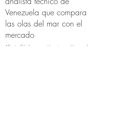
Alberto Cárdenas: El
analista técnico de
Venezuela que compara
las olas del mar con el
mercado
Alberto Cárdenas nació y vive en Venezuela, y
estudiando ingeniería descubrió una nueva
pasión: el mercado de capitales. Se define a
sí...
Load video