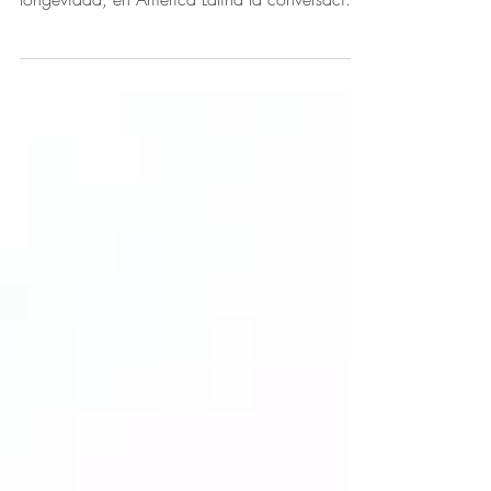
aparecer fondos y vehículos especializados en
longevidad, en América Latina la conversación
todavía está dando sus primeros pasos. Sin
embargo, la longevidad es una
megatendencia, al nivel de la inteligencia
artificial y la transición energética.