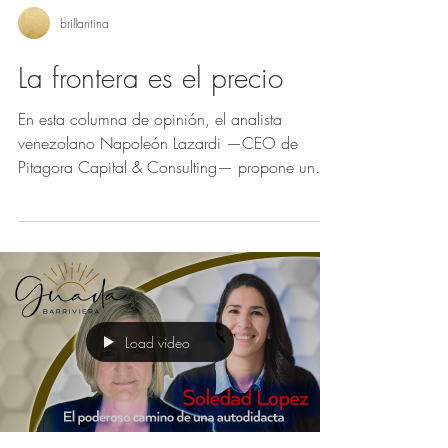
brillantina
La frontera es el precio
En esta columna de opinión, el analista
venezolano Napoleón Lazardi —CEO de
Pitagora Capital & Consulting— propone una
analogía tan inesperada como provocadora:
leer los mercados del siglo XXI a través del
Martín Fierro de José Hernández.
Load video