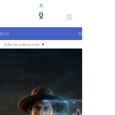
BLOG
Todas las publicaciones
Todas las publicaciones
MIS NOTAS
EN CÁMARA
CON PASIÓN
BRILLANTINA