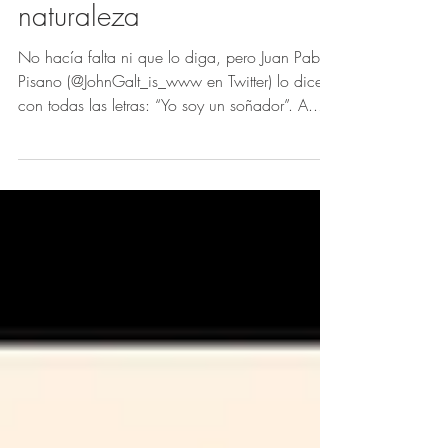
Pisano, inversor quant,
desarrollador de bots y
emprendedor por
naturaleza
No hacía falta ni que lo diga, pero Juan Pablo
Pisano (@JohnGalt_is_www en Twitter) lo dice
con todas las letras: “Yo soy un soñador”. A...