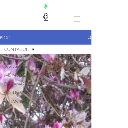
BLOG
CON PASIÓN
Todas las
publicaciones
MIS NOTAS
EN CÁMARA
CON PASIÓN
BRILLANTINA